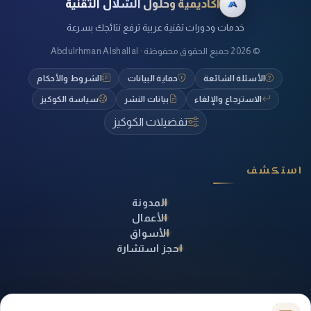
أكاديمية وحلول الشلال التقنية
خدمات ودورات تقنية عربية ترفع نتائجك بسرعة
©
2026
جميع الحقوق محفوظة
·
Abdulrhman Alshallal
الأسئلة الشائعة
حماية البيانات
الشروط والأحكام
الاسترجاع والإلغاء
بيانات النشر
سياسة الكوكيز
تفضيلات الكوكيز
استكشف
المدونة
الأعمال
الأسواق
احجز استشارة
تواصل معنا