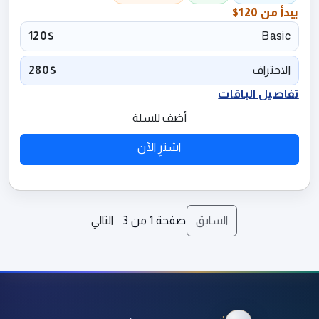
يبدأ من
120$
120$
Basic
الاحتراف
280$
تفاصيل الباقات
أضف للسلة
اشترِ الآن
السابق
صفحة
1
من
3
التالي