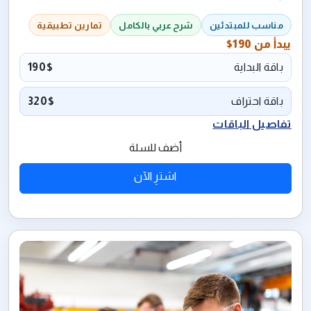
مناسب للمبتدئين
شرح عربي بالكامل
تمارين تطبيقية
يبدأ من
190$
باقة البداية
190$
باقة احتراف
320$
تفاصيل الباقات
أضف للسلة
اشترِ الآن