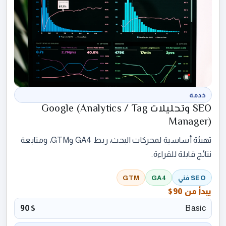
خدمة
SEO وتحليلات Google (Analytics / Tag
Manager)
تهيئة أساسية لمحركات البحث، ربط GA4 وGTM، ومتابعة
نتائج قابلة للقراءة.
SEO فني
GA4
GTM
يبدأ من
90$
90$
Basic