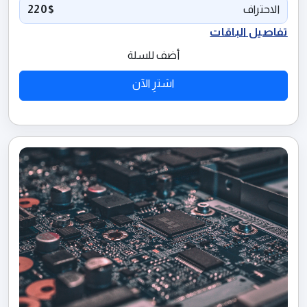
الاحتراف
220$
تفاصيل الباقات
أضف للسلة
اشترِ الآن