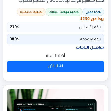
فهم مفاهيم قواعد البيانات SQL والتصميم الصحيح.
SQL عملي
تصميم قواعد البيانات
تطبيقات عملية
يبدأ من
230$
باقة الأساس
230$
باقة متقدمة
380$
تفاصيل الباقات
أضف للسلة
اشترِ الآن