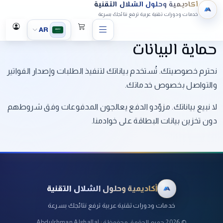
أكاديمية وحلول الشلال التقنية
خدمات ودورات تقنية عربية ترفع نتائجك بسرعة
AR
حماية البيانات
نحترم خصوصيتك. تُستخدم بياناتك لتنفيذ الطلبات وإصدار الفواتير
والتواصل بخصوص خدماتك.
لا نبيع بياناتك. مزوّدو الدفع يعالجون المدفوعات وفق شروطهم
دون تخزين بيانات البطاقة على خوادمنا.
أكاديمية وحلول الشلال التقنية
خدمات ودورات تقنية عربية ترفع نتائجك بسرعة
©
2026
جميع الحقوق محفوظة
·
Abdulrhman Alshallal