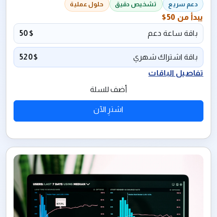
دعم سريع
تشخيص دقيق
حلول عملية
يبدأ من
50$
باقة ساعة دعم
50$
باقة اشتراك شهري
520$
تفاصيل الباقات
أضف للسلة
اشترِ الآن