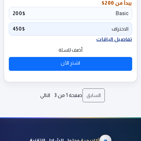
يبدأ من
200$
200$
Basic
الاحتراف
450$
تفاصيل الباقات
أضف للسلة
اشترِ الآن
السابق
صفحة
1
من
3
التالي
أكاديمية وحلول الشلال التقنية