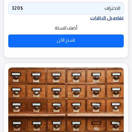
الاحتراف
320$
تفاصيل الباقات
أضف للسلة
اشترِ الآن