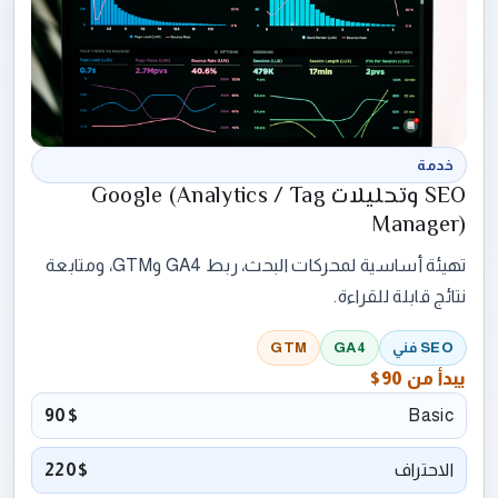
خدمة
SEO وتحليلات Google (Analytics / Tag
Manager)
تهيئة أساسية لمحركات البحث، ربط GA4 وGTM، ومتابعة
نتائج قابلة للقراءة.
SEO فني
GA4
GTM
يبدأ من
90$
90$
Basic
الاحتراف
220$