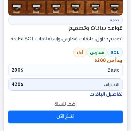
خدمة
قواعد بيانات وتصميم
تصميم جداول، علاقات، فهارس، واستعلامات SQL نظيفة.
SQL
فهارس
أداء
يبدأ من
200$
200$
Basic
الاحتراف
420$
تفاصيل الباقات
أضف للسلة
اشترِ الآن