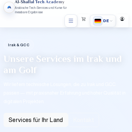
Al-Shallal Tech Academy
Arabische Tech-Services und Kurse für
messbare Ergebnisse
DE
Irak & GCC
Unsere Services im Irak und
am Golf
Wir liefern technische Lösungen, die zu Irak und GCC
passen — mit praxisnaher Erfahrung und hoher Qualität in
digitalen Projekten.
Services für Ihr Land
Kontakt