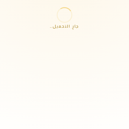
جارٍ التحميل…